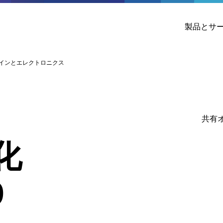
製品とサ
事業ラインとエレクトロニクス
共有
化
9