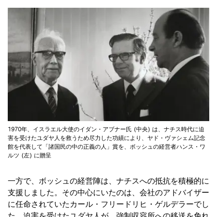
1970年、イスラエル大使のイダン・アブナー氏 (中央) は、ナチス時代に迫
害を受けたユダヤ人を救うため尽力した功績により、ヤド・ヴァシェム記念
館を代表して「諸国民の中の正義の人」賞を、ボッシュの経営者ハンス・ワ
ルツ (左) に贈呈
一方で、ボッシュの経営陣は、ナチスへの抵抗を積極的に
支援しました。その中心にいたのは、会社のアドバイザー
に任命されていたカール・フリードリヒ・ゲルデラーでし
た。迫害を受けたユダヤ人が、強制収容所への移送を免れ