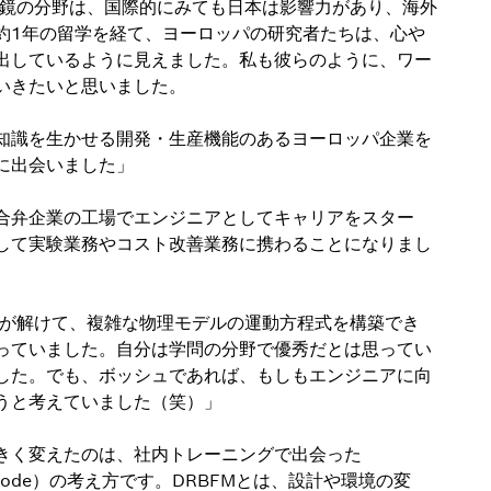
微鏡の分野は、国際的にみても日本は影響力があり、海外
約1年の留学を経て、ヨーロッパの研究者たちは、心や
出しているように見えました。私も彼らのように、ワー
いきたいと思いました。
知識を生かせる開発・生産機能のあるヨーロッパ企業を
に出会いました」
合弁企業の工場でエンジニアとしてキャリアをスター
して実験業務やコスト改善業務に携わることになりまし
式が解けて、複雑な物理モデルの運動方程式を構築でき
っていました。自分は学問の分野で優秀だとは思ってい
した。でも、ボッシュであれば、もしもエンジニアに向
うと考えていました（笑）」
きく変えたのは、社内トレーニングで出会った
ailure Mode）の考え方です。DRBFMとは、設計や環境の変