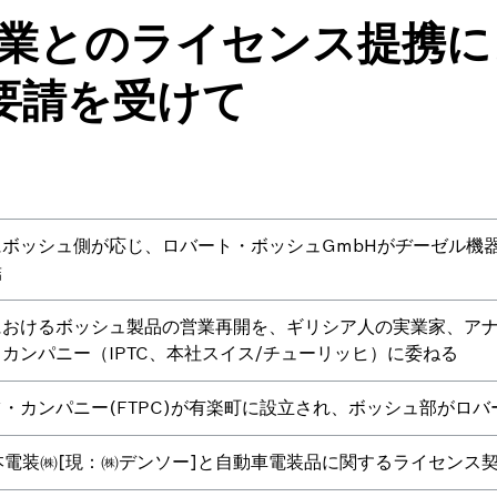
 日本企業とのライセンス提
要請を受けて
出
ボッシュ側が応じ、ロバート・ボッシュGmbHがヂーゼル機器
結
におけるボッシュ製品の営業再開を、ギリシア人の実業家、ア
カンパニー（IPTC、本社スイス/チューリッヒ）に委ねる
・カンパニー(FTPC)が有楽町に設立され、ボッシュ部がロバ
本電装㈱[現：㈱デンソー]と自動車電装品に関するライセンス